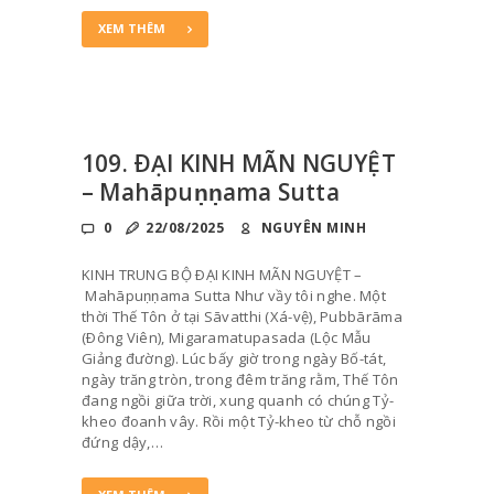
XEM THÊM
109. ÐẠI KINH MÃN NGUYỆT
– Mahāpuṇṇama Sutta
0
22/08/2025
NGUYÊN MINH
KINH TRUNG BỘ ÐẠI KINH MÃN NGUYỆT –
Mahāpuṇṇama Sutta Như vầy tôi nghe. Một
thời Thế Tôn ở tại Sāvatthi (Xá-vệ), Pubbārāma
(Ðông Viên), Migaramatupasada (Lộc Mẫu
Giảng đường). Lúc bấy giờ trong ngày Bố-tát,
ngày trăng tròn, trong đêm trăng rằm, Thế Tôn
đang ngồi giữa trời, xung quanh có chúng Tỷ-
kheo đoanh vây. Rồi một Tỷ-kheo từ chỗ ngồi
đứng dậy,…