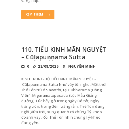
vâng đáp…
XEM THÊM
110. TIỂU KINH MÃN NGUYỆT
– Cūḷapuṇṇama Sutta
0
22/08/2025
NGUYÊN MINH
KINH TRUNG BỘ TIỂU KINH MÃN NGUYỆT –
Cūḷapuṇṇama Sutta Như vầy tôi nghe. Một thời
Thế Tôn trú ở Sāvatthi, tại Pubbārāma (Ðông
Viên), Migaramatupasada (Lộc Mẫu Giảng
đường). Lúc bấy giờ trong ngày Bố-tát, ngày
trăng tròn, trong đêm trăng rằm, Thế Tôn đang
ngồi giữa trời, xung quanh có chúng Tỷ-kheo
đoanh vây. Rồi Thế Tôn nhìn chúng Tỷ-kheo
đang yên…