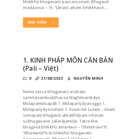
bhikkhū bhagavato paccassosuṃ. Bhagavā
etadavoca – 15. ‘‘Jānato ahaṃ, bhikkhave,…
XEM THÊM
1. KINH PHÁP MÔN CĂN BẢN
(Pali – Việt)
0
21/08/2025
NGUYÊN MINH
Namo tassa bhagavato arahato
sammāsambuddhassa Majjhimanikāyo
Mūlapaṇṇāsapāḷi 1. Mūlapariyāyavaggo 1.
Mūlapariyāyasuttaṃ 1. Evaṃ me sutaṃ – ekaṃ
samayaṃ bhagavā ukkaṭṭhāyaṃ viharati
subhagavane sālarājamūle. Tatra kho
bhagavā bhikkhū āmantesi – ‘‘bhikkhavo’’ti.
‘‘Bhadante’’ti te bhikkhū bhagavato
paccassosuṃ. Bhagavā etadavoca –