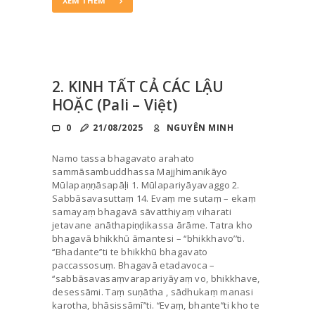
XEM THÊM
2. KINH TẤT CẢ CÁC LẬU
HOẶC (Pali – Việt)
0
21/08/2025
NGUYÊN MINH
Namo tassa bhagavato arahato
sammāsambuddhassa Majjhimanikāyo
Mūlapaṇṇāsapāḷi 1. Mūlapariyāyavaggo 2.
Sabbāsavasuttaṃ 14. Evaṃ me sutaṃ – ekaṃ
samayaṃ bhagavā sāvatthiyaṃ viharati
jetavane anāthapiṇḍikassa ārāme. Tatra kho
bhagavā bhikkhū āmantesi – ‘‘bhikkhavo’’ti.
‘‘Bhadante’’ti te bhikkhū bhagavato
paccassosuṃ. Bhagavā etadavoca –
‘‘sabbāsavasaṃvarapariyāyaṃ vo, bhikkhave,
desessāmi. Taṃ suṇātha , sādhukaṃ manasi
karotha, bhāsissāmī’’ti. ‘‘Evaṃ, bhante’’ti kho te