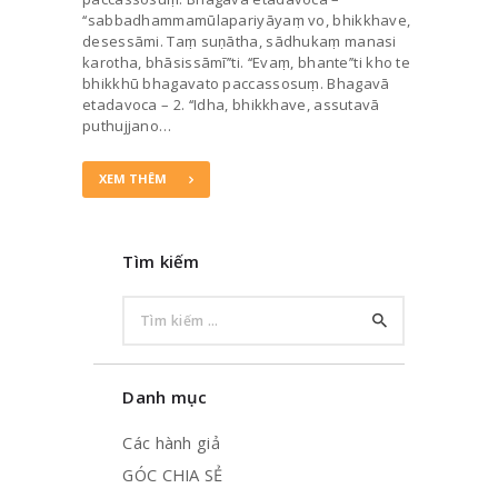
‘‘sabbadhammamūlapariyāyaṃ vo, bhikkhave,
desessāmi. Taṃ suṇātha, sādhukaṃ manasi
karotha, bhāsissāmī’’ti. ‘‘Evaṃ, bhante’’ti kho te
bhikkhū bhagavato paccassosuṃ. Bhagavā
etadavoca – 2. ‘‘Idha, bhikkhave, assutavā
puthujjano…
XEM THÊM
Tìm kiếm
Tìm
kiếm
cho:
Danh mục
Các hành giả
GÓC CHIA SẺ