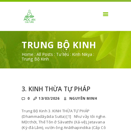
TRANG CHỦ
VĂN HÓA MỘC AN
GIỚI THIỆU
Thưởng thức sự sống
SẢN PHẨM
TIN TỨC
TRUNG BỘ KINH
THIỀN & SỨC
Home
All Posts
Tư liệu
Kinh Nikya
KHỎE
Trung Bộ Kinh
LIÊN HỆ
3. KINH THỪA TỰ PHÁP
0
13/03/2026
NGUYÊN MINH
Trung Bộ Kinh 3. KINH THỪA TỰ PHÁP
(Dhammadāyāda Sutta) [1] Như vầy tôi nghe.
Một thời, Thế Tôn ở Sāvatthi (Xá-vệ), Jetavana
(Kỳ-đà Lâm), vườn ông Anāthapindika (Cấp Cô