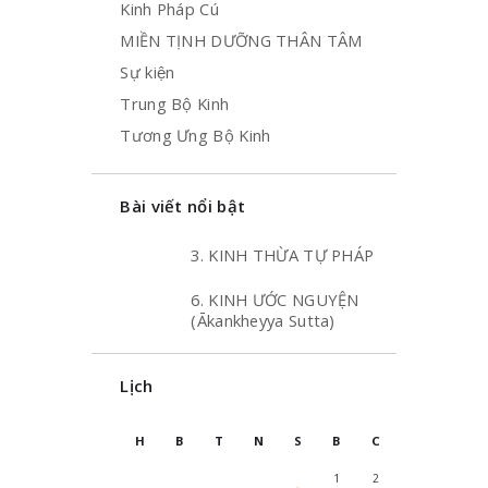
Kinh Pháp Cú
MIỀN TỊNH DƯỠNG THÂN TÂM
Sự kiện
Trung Bộ Kinh
Tương Ưng Bộ Kinh
Bài viết nổi bật
3. KINH THỪA TỰ PHÁP
6. KINH ƯỚC NGUYỆN
(Ākankheyya Sutta)
Lịch
H
B
T
N
S
B
C
1
2