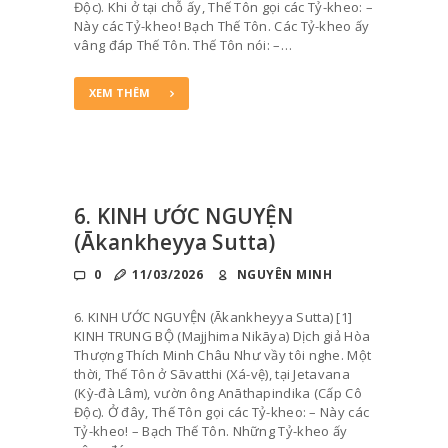
Độc). Khi ở tại chỗ ấy, Thế Tôn gọi các Tỷ-kheo: –
Này các Tỷ-kheo! Bạch Thế Tôn. Các Tỷ-kheo ấy
vâng đáp Thế Tôn. Thế Tôn nói: –…
XEM THÊM
6. KINH ƯỚC NGUYỆN
(Ākankheyya Sutta)
0
11/03/2026
NGUYÊN MINH
6. KINH ƯỚC NGUYỆN (Ākankheyya Sutta) [1]
KINH TRUNG BỘ (Majjhima Nikāya) Dịch giả Hòa
Thượng Thích Minh Châu Như vầy tôi nghe. Một
thời, Thế Tôn ở Sāvatthi (Xá-vệ), tại Jetavana
(Kỳ-đà Lâm), vườn ông Anāthapindika (Cấp Cô
Độc). Ở đây, Thế Tôn gọi các Tỷ-kheo: – Này các
Tỷ-kheo! – Bạch Thế Tôn. Những Tỷ-kheo ấy