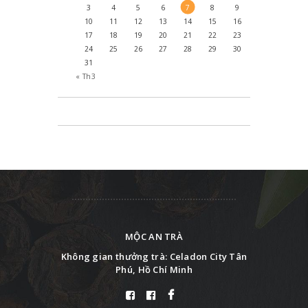
3
4
5
6
7
8
9
10
11
12
13
14
15
16
17
18
19
20
21
22
23
24
25
26
27
28
29
30
31
« Th3
MỘC AN TRÀ
Không gian thưởng trà: Celadon City Tân
Phú, Hồ Chí Minh