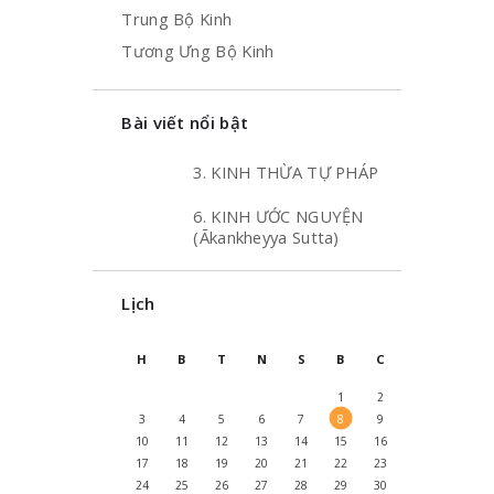
Trung Bộ Kinh
Tương Ưng Bộ Kinh
Bài viết nổi bật
3. KINH THỪA TỰ PHÁP
6. KINH ƯỚC NGUYỆN
(Ākankheyya Sutta)
Lịch
H
B
T
N
S
B
C
1
2
3
4
5
6
7
8
9
10
11
12
13
14
15
16
17
18
19
20
21
22
23
24
25
26
27
28
29
30