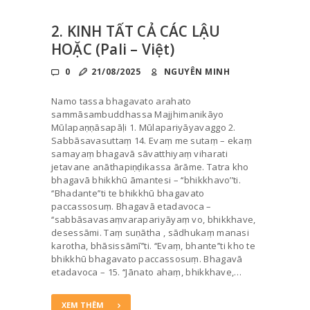
2. KINH TẤT CẢ CÁC LẬU
HOẶC (Pali – Việt)
0
21/08/2025
NGUYÊN MINH
Namo tassa bhagavato arahato
sammāsambuddhassa Majjhimanikāyo
Mūlapaṇṇāsapāḷi 1. Mūlapariyāyavaggo 2.
Sabbāsavasuttaṃ 14. Evaṃ me sutaṃ – ekaṃ
samayaṃ bhagavā sāvatthiyaṃ viharati
jetavane anāthapiṇḍikassa ārāme. Tatra kho
bhagavā bhikkhū āmantesi – ‘‘bhikkhavo’’ti.
‘‘Bhadante’’ti te bhikkhū bhagavato
paccassosuṃ. Bhagavā etadavoca –
‘‘sabbāsavasaṃvarapariyāyaṃ vo, bhikkhave,
desessāmi. Taṃ suṇātha , sādhukaṃ manasi
karotha, bhāsissāmī’’ti. ‘‘Evaṃ, bhante’’ti kho te
bhikkhū bhagavato paccassosuṃ. Bhagavā
etadavoca – 15. ‘‘Jānato ahaṃ, bhikkhave,…
XEM THÊM