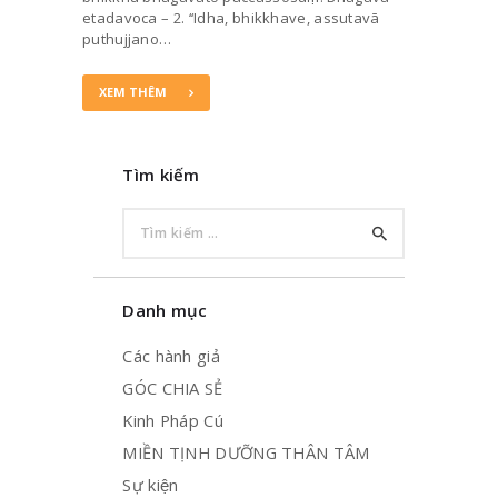
etadavoca – 2. ‘‘Idha, bhikkhave, assutavā
puthujjano…
XEM THÊM
Tìm kiếm
Tìm
kiếm
cho:
Danh mục
Các hành giả
GÓC CHIA SẺ
Kinh Pháp Cú
MIỀN TỊNH DƯỠNG THÂN TÂM
Sự kiện