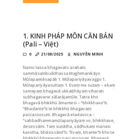
1. KINH PHÁP MÔN CĂN BẢN
(Pali – Việt)
0
21/08/2025
NGUYÊN MINH
Namo tassa bhagavato arahato
sammāsambuddhassa Majjhimanikāyo
Mūlapaṇṇāsapāḷi 1. Mūlapariyāyavaggo 1.
Mūlapariyāyasuttaṃ 1. Evaṃ me sutaṃ – ekaṃ
samayaṃ bhagavā ukkaṭṭhāyaṃ viharati
subhagavane sālarājamūle. Tatra kho
bhagavā bhikkhū āmantesi – ‘‘bhikkhavo’’ti.
‘‘Bhadante’’ti te bhikkhū bhagavato
paccassosuṃ. Bhagavā etadavoca –
‘‘sabbadhammamūlapariyāyaṃ vo, bhikkhave,
desessāmi. Taṃ suṇātha, sādhukaṃ manasi
karotha, bhāsissāmī’’ti. ‘‘Evaṃ, bhante’’ti kho te
bhikkhū bhagavato paccassosuṃ. Bhagavā