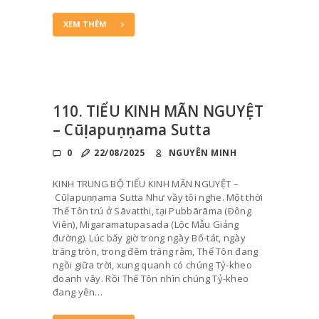
XEM THÊM
110. TIỂU KINH MÃN NGUYỆT
– Cūḷapuṇṇama Sutta
0
22/08/2025
NGUYÊN MINH
KINH TRUNG BỘ TIỂU KINH MÃN NGUYỆT –
Cūḷapuṇṇama Sutta Như vầy tôi nghe. Một thời
Thế Tôn trú ở Sāvatthi, tại Pubbārāma (Ðông
Viên), Migaramatupasada (Lộc Mẫu Giảng
đường). Lúc bấy giờ trong ngày Bố-tát, ngày
trăng tròn, trong đêm trăng rằm, Thế Tôn đang
ngồi giữa trời, xung quanh có chúng Tỷ-kheo
đoanh vây. Rồi Thế Tôn nhìn chúng Tỷ-kheo
đang yên…