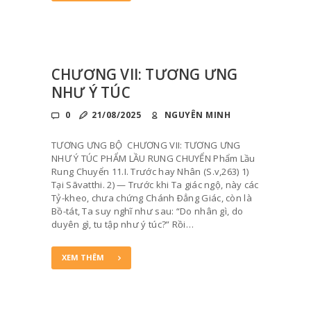
CHƯƠNG VII: TƯƠNG ƯNG
NHƯ Ý TÚC
0
21/08/2025
NGUYÊN MINH
TƯƠNG ƯNG BỘ CHƯƠNG VII: TƯƠNG ƯNG
NHƯ Ý TÚC PHẨM LẦU RUNG CHUYỂN Phẩm Lầu
Rung Chuyển 11.I. Trước hay Nhân (S.v,263) 1)
Tại Sāvatthi. 2) — Trước khi Ta giác ngộ, này các
Tỷ-kheo, chưa chứng Chánh Ðẳng Giác, còn là
Bồ-tát, Ta suy nghĩ như sau: “Do nhân gì, do
duyên gì, tu tập như ý túc?” Rồi…
XEM THÊM