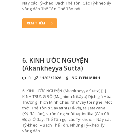
Này các Tỷ-kheo! Bạch Thế Tôn. Các Tỷ-kheo ấy
vâng đáp Thế Tôn. Thế Tôn nói: –…
XEM THÊM
6. KINH ƯỚC NGUYỆN
(Ākankheyya Sutta)
0
11/03/2026
NGUYÊN MINH
6. KINH ƯỚC NGUYỆN (Ākankheyya Sutta) [1]
KINH TRUNG BỘ (Majjhima Nikāya) Dịch giả Hòa
Thượng Thích Minh Châu Như vầy tôi nghe. Một
thời, Thế Tôn ở Sāvatthi (Xá-vệ), tại Jetavana
(Kỳ-đà Lâm), vườn ông Anāthapindika (Cấp Cô
Độc). Ở đây, Thế Tôn gọi các Tỷ-kheo: – Này các
Tỷ-kheo! – Bạch Thế Tôn. Những Tỷ-kheo ấy
vâng đáp…