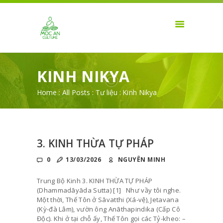
TRANG CHỦ
VĂN HÓA MỘC AN
GIỚI THIỆU
Thưởng thức sự sống
SẢN PHẨM
TIN TỨC
KINH NIKYA
THIỀN & SỨC
Home
All Posts
Tư liệu
Kinh Nikya
KHỎE
LIÊN HỆ
3. KINH THỪA TỰ PHÁP
0
13/03/2026
NGUYÊN MINH
Trung Bộ Kinh 3. KINH THỪA TỰ PHÁP
(Dhammadāyāda Sutta) [1] Như vầy tôi nghe.
Một thời, Thế Tôn ở Sāvatthi (Xá-vệ), Jetavana
(Kỳ-đà Lâm), vườn ông Anāthapindika (Cấp Cô
Độc). Khi ở tại chỗ ấy, Thế Tôn gọi các Tỷ-kheo: –