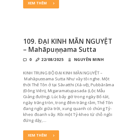
XEM THÊM
109. ÐẠI KINH MÃN NGUYỆT
– Mahāpuṇṇama Sutta
0
22/08/2025
NGUYÊN MINH
KINH TRUNG BỘ ÐẠI KINH MÃN NGUYỆT –
Mahāpuṇṇama Sutta Như vầy tôi nghe. Một
thời Thế Tôn ở tại Sāvatthi (Xá-vệ), Pubbārāma
(Ðông Viên), Migaramatupasada (Lộc Mẫu
Giảng đường). Lúc bấy giờ trong ngày Bố-tát,
ngày trăng tròn, trong đêm trăng rằm, Thế Tôn
đang ngồi giữa trời, xung quanh có chúng Tỷ-
kheo đoanh vây. Rồi một Tỷ-kheo từ chỗ ngồi
đứng dậy,…
XEM THÊM